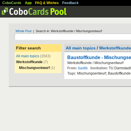
CoboCards
App
FAQ & Wishes
Feedback
Whole Pool
| Search in: Werkstoffkunde / Mischungsentwurf
Filter search
All main topics
/
Werkstoffkunde
All main topics
(3563)
Baustoffkunde - Mischungsen
Werkstoffkunde
(7)
Werkstoffkunde
/
Mischungsentwurf
Mischungsentwurf
(1)
From:
bastib
Institution:
TU
Darmstadt
Tags:
Mischungsentwurf
,
Baustoffkunde