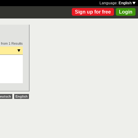
Language:
English
Sign up for free
Login
 from 1 Results
eutsch
English