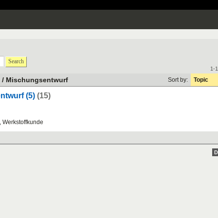
Search
1-1
/ Mischungsentwurf
Sort by:
Topic
twurf (5)
(15)
,
Werkstoffkunde
D