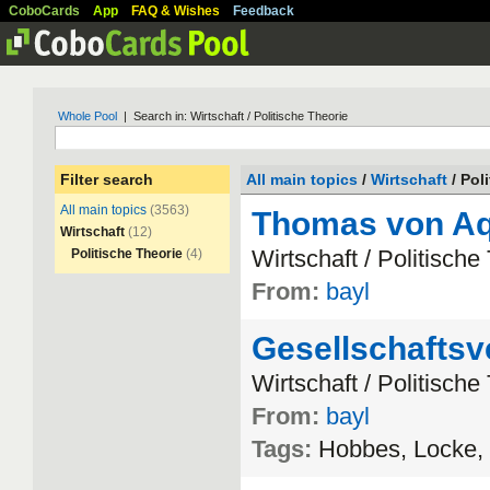
CoboCards
App
FAQ & Wishes
Feedback
Whole Pool
| Search in: Wirtschaft / Politische Theorie
Filter search
All main topics
/
Wirtschaft
/ Pol
All main topics
(3563)
Thomas von Aq
Wirtschaft
(12)
Wirtschaft
/
Politische
Politische Theorie
(4)
From:
bayl
Gesellschaftsv
Wirtschaft
/
Politische
From:
bayl
Tags:
Hobbes
,
Locke
,