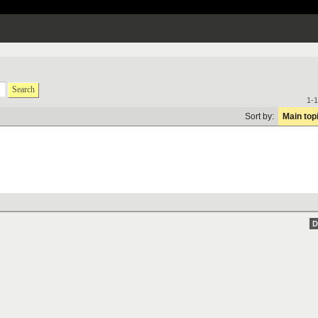
Search
1-1
Sort by:
Main top
D