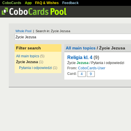
CoboCards
App
FAQ & Wishes
Feedback
Whole Pool
| Search in: Życie Jezusa
Filter search
All main topics
/ Życie Jezusa
All main topics
(5)
Religia kl. 4
(9)
Życie Jezusa
(1)
Życie
Jezusa
/ Pytania i odpowiedzi
Pytania i odpowiedzi
(1)
From:
CoboCards-User
Card:
4
9