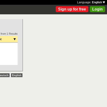
Language:
English
Sign up for free
Login
 from 1 Results
ic
eutsch
English