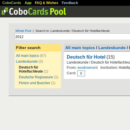
CoboCards
App
FAQ & Wishes
Feedback
Whole Pool
| Search in: Landeskunde / Deutsch für Hotelfachleute
Filter search
All main topics
/
Landeskunde
/ 
All main topics
(67)
Deutsch für Hotel
(15)
Landeskunde
(3)
Landeskunde / Deutsch für Hotelfachleu
Deutsch für
From:
wustrownord
Institution:
Hotelf
Hotelfachleute
(1)
Card:
8
Deutsche Regisseure
(1)
Ferien und Buecher
(1)