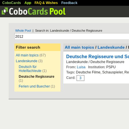
CoboCards
App
FAQ & Wishes
Feedback
Whole Pool
| Search in: Landeskunde / Deutsche Regisseure
Filter search
All main topics
/
Landeskunde
/
All main topics
(67)
Deutsche Regisseure und Sc
Landeskunde
(3)
Landeskunde / Deutsche Regisseure
Deutsch für
From:
Luisa
Institution:
PSPU
Hotelfachleute
(1)
Tags:
Deutsche Filme, Schauspieler, R
Deutsche Regisseure
Card:
3
(1)
Ferien und Buecher
(1)