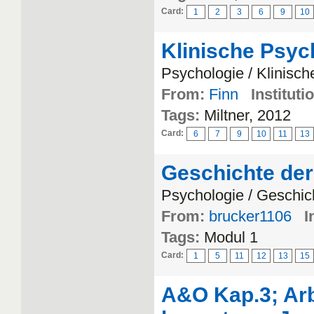
Card:
1
2
3
6
9
10
Klinische Psych
Psychologie / Klinisc
From:
Finn
Instituti
Tags:
Miltner, 2012
Card:
6
7
9
10
11
13
Geschichte der
Psychologie / Geschic
From:
brucker1106
I
Tags:
Modul 1
Card:
1
5
11
12
13
15
A&O Kap.3; Arb