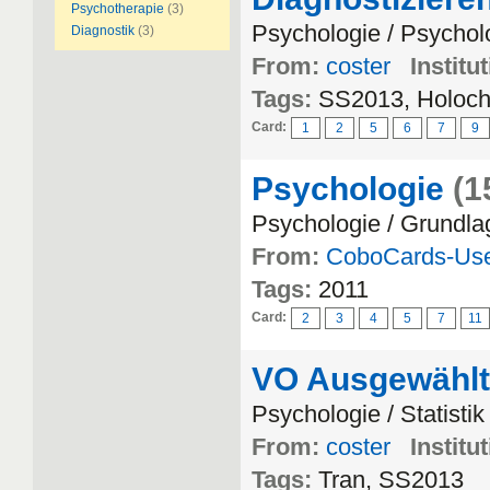
Psychotherapie
(3)
Psychologie / Psychol
Diagnostik
(3)
From:
coster
Institu
Tags:
SS2013, Holoche
Card:
1
2
5
6
7
9
Psychologie
(1
Psychologie / Grundla
From:
CoboCards-Us
Tags:
2011
Card:
2
3
4
5
7
11
VO Ausgewählt
Psychologie / Statistik
From:
coster
Institu
Tags:
Tran, SS2013