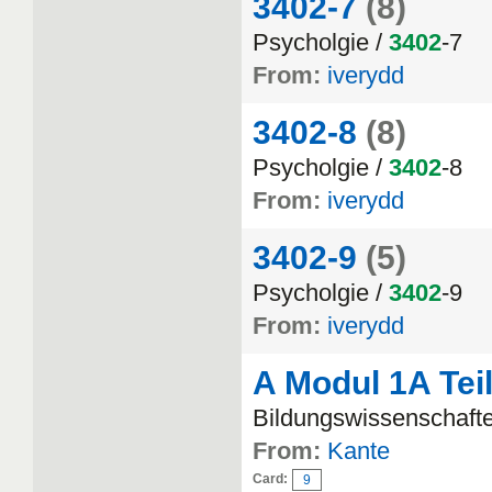
3402-7
(8)
Psycholgie /
3402
-7
From:
iverydd
3402-8
(8)
Psycholgie /
3402
-8
From:
iverydd
3402-9
(5)
Psycholgie /
3402
-9
From:
iverydd
A Modul 1A Teil
Bildungswissenschaft
From:
Kante
Card:
9