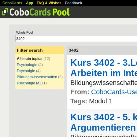
CoboCards
App
FAQ & Wishes
Feedback
Whole Pool
Filter search
3402
All main topics
(12)
Kurs 3402 - 3.
Psychologie
(4)
Arbeiten im Int
Psycholgie
(4)
Bildungswissenschaften
(3)
Bildungswissenschaften
Psycholgie M1
(1)
From:
CoboCards-Us
Tags:
Modul 1
Kurs 3402 - 5.
Argumentieren