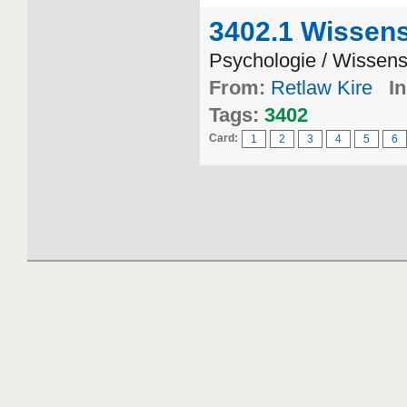
3402.1 Wissens
Psychologie / Wissens
From:
Retlaw Kire
In
Tags:
3402
Card:
1
2
3
4
5
6