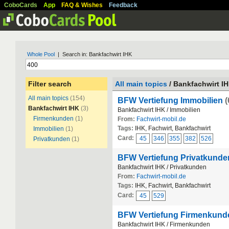
CoboCards
App
FAQ & Wishes
Feedback
Whole Pool
| Search in: Bankfachwirt IHK
Filter search
All main topics
/ Bankfachwirt I
All main topics
(154)
BFW Vertiefung Immobilien
(
Bankfachwirt IHK
(3)
Bankfachwirt IHK / Immobilien
Firmenkunden
(1)
From:
Fachwirt-mobil.de
Tags:
IHK, Fachwirt, Bankfachwirt
Immobilien
(1)
Card:
45
346
355
382
526
Privatkunden
(1)
BFW Vertiefung Privatkunde
Bankfachwirt IHK / Privatkunden
From:
Fachwirt-mobil.de
Tags:
IHK, Fachwirt, Bankfachwirt
Card:
45
529
BFW Vertiefung Firmenkund
Bankfachwirt IHK / Firmenkunden