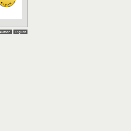
eutsch
English