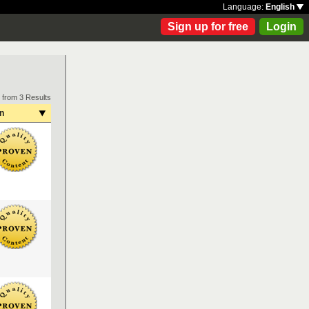
Language:
English
Sign up for free
Login
 from 3 Results
on