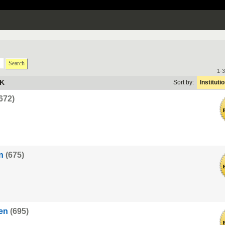
Search
1-3
HK
Sort by:
Instituti
672)
n
(675)
en
(695)