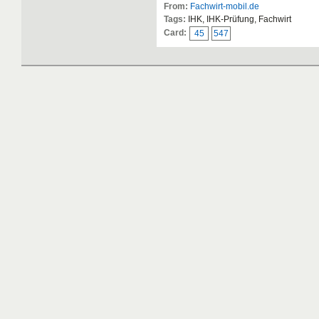
From:
Fachwirt-mobil.de
Tags:
IHK, IHK-Prüfung, Fachwirt
Card:
45
547