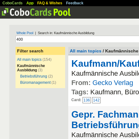
CoboCards
App
FAQ & Wishes
Feedback
Whole Pool
| Search in: Kaufmännische Ausbildung
Filter search
All main topics
/ Kaufmännische
All main topics
(154)
Kaufmann/Kauf
Kaufmännische
Ausbildung
(3)
Kaufmännische Ausbi
Betriebsführung
(2)
From:
Gecko Verlag
Büromanagement
(1)
Tags:
Kaufmann, Bür
Card:
136
142
Gepr. Fachmann
Betriebsführu
Kaufmännische Ausbild