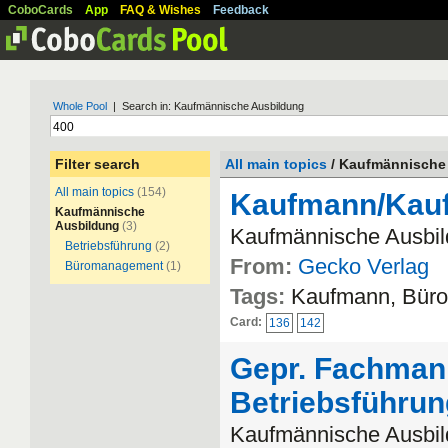
CoboCards
App
FAQ & Wishes
Feedback
Whole Pool
| Search in: Kaufmännische Ausbildung
Filter search
All main topics
/ Kaufmännische
All main topics
(154)
Kaufmann/Kauf
Kaufmännische
Ausbildung
(3)
Kaufmännische Ausbi
Betriebsführung
(2)
From:
Gecko Verlag
Büromanagement
(1)
Tags:
Kaufmann, Bür
Card:
136
142
Gepr. Fachmann
Betriebsführu
Kaufmännische Ausbild