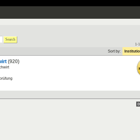
Search
1-1
Sort by:
Instituti
irt
(920)
chwirt
sprüfung
D