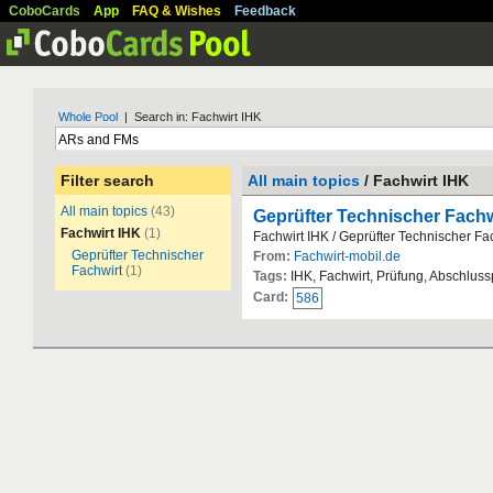
CoboCards
App
FAQ & Wishes
Feedback
Whole Pool
| Search in: Fachwirt IHK
Filter search
All main topics
/ Fachwirt IHK
All main topics
(43)
Geprüfter Technischer Fachw
Fachwirt IHK
(1)
Fachwirt IHK / Geprüfter Technischer Fa
Geprüfter Technischer
From:
Fachwirt-mobil.de
Fachwirt
(1)
Tags:
IHK, Fachwirt, Prüfung, Abschlus
Card:
586