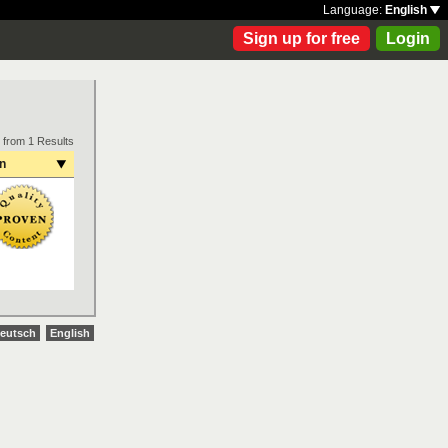
Language:
English
Sign up for free
Login
 from 1 Results
on
eutsch
English