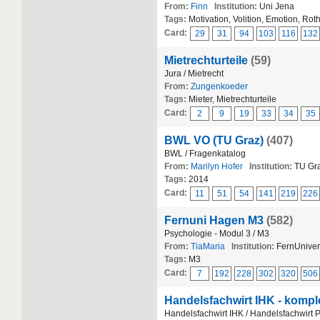
From:
Finn
Institution:
Uni Jena
Tags:
Motivation, Volition, Emotion, Ro
Card:
29
31
94
103
116
132
Mietrechturteile
(59)
Jura / Mietrecht
From:
Zungenkoeder
Tags:
Mieter, Mietrechturteile
Card:
2
9
19
33
34
35
BWL VO (TU Graz)
(407)
BWL / Fragenkatalog
From:
Marilyn Hofer
Institution:
TU Gr
Tags:
2014
Card:
11
51
54
141
219
226
Fernuni Hagen M3
(582)
Psychologie - Modul 3 / M3
From:
TiaMaria
Institution:
FernUnivers
Tags:
M3
Card:
7
192
228
302
320
506
Handelsfachwirt IHK - komple
Handelsfachwirt IHK / Handelsfachwirt 