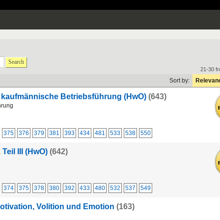
Search
21-30 f
Sort by:
Relevan
r kaufmännische Betriebsführung (HwO)
(643)
hrung
375
376
379
381
393
434
481
533
538
550
eil III (HwO)
(642)
374
375
378
380
392
433
480
532
537
549
otivation, Volition und Emotion
(163)