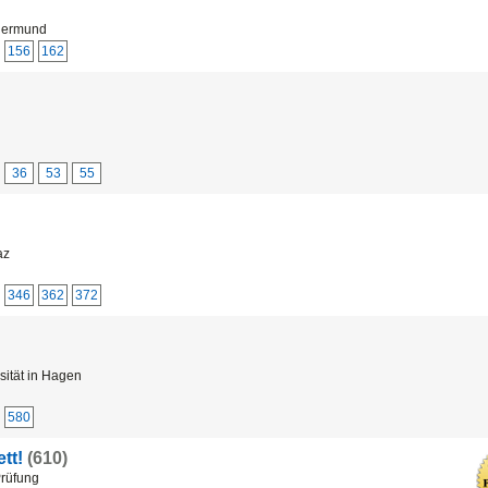
thermund
156
162
36
53
55
az
346
362
372
ität in Hagen
580
tt!
(610)
Prüfung