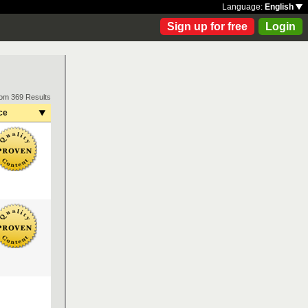
Language:
English
Sign up for free
Login
rom 369 Results
ce