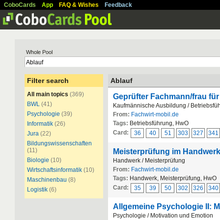
CoboCards
App
FAQ & Wishes
Feedback
Whole Pool
Filter search
Ablauf
All main topics
(369)
Geprüfter Fachmann/frau fü
BWL
(41)
Kaufmännische Ausbildung / Betriebsfü
Psychologie
(39)
From:
Fachwirt-mobil.de
Tags:
Betriebsführung, HwO
Informatik
(26)
Card:
36
40
51
303
327
341
Jura
(22)
Bildungswissenschaften
(11)
Meisterprüfung im Handwerk T
Biologie
(10)
Handwerk / Meisterprüfung
From:
Fachwirt-mobil.de
Wirtschaftsinformatik
(10)
Tags:
Handwerk, Meisterprüfung, HwO
Maschinenbau
(8)
Card:
35
39
50
302
326
340
Logistik
(6)
Allgemeine Psychologie II: M
Psychologie / Motivation und Emotion