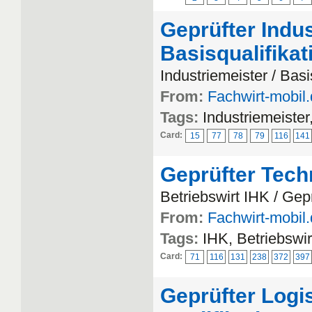
Geprüfter Indus
Basisqualifika
Industriemeister / Basi
From:
Fachwirt-mobil
Tags:
Industriemeister
Card:
15
77
78
79
116
141
Geprüfter Tech
Betriebswirt IHK / Gep
From:
Fachwirt-mobil
Tags:
IHK, Betriebswi
Card:
71
116
131
238
372
397
Geprüfter Logi