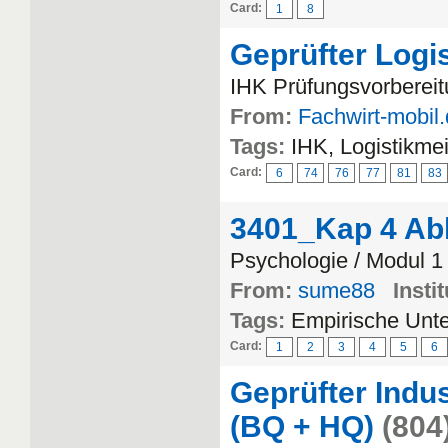
Card:
1
8
Geprüfter Logi
IHK Prüfungsvorbereitu
From:
Fachwirt-mobil
Tags:
IHK, Logistikmei
Card:
6
74
76
77
81
83
3401_Kap 4 Abl
Psychologie / Modul 1
From:
sume88
Instit
Tags:
Empirische Unt
Card:
1
2
3
4
5
6
Geprüfter Indus
(BQ + HQ)
(804