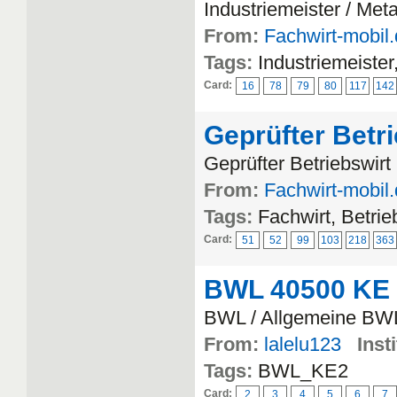
Industriemeister / Meta
From:
Fachwirt-mobil
Tags:
Industriemeister
Card:
16
78
79
80
117
142
Geprüfter Betr
Geprüfter Betriebswirt
From:
Fachwirt-mobil
Tags:
Fachwirt, Betrie
Card:
51
52
99
103
218
363
BWL 40500 KE
BWL / Allgemeine BW
From:
lalelu123
Inst
Tags:
BWL_KE2
Card:
2
3
4
5
6
7