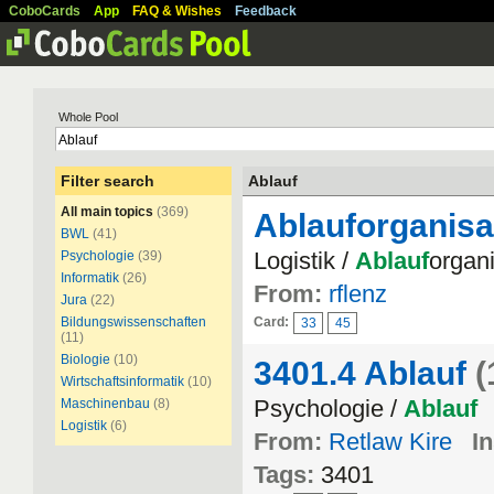
CoboCards
App
FAQ & Wishes
Feedback
Whole Pool
Filter search
Ablauf
All main topics
(369)
Ablauforganisa
BWL
(41)
Logistik /
Ablauf
organi
Psychologie
(39)
Informatik
(26)
From:
rflenz
Jura
(22)
Bildungswissenschaften
Card:
33
45
(11)
Biologie
(10)
3401.4 Ablauf
(
Wirtschaftsinformatik
(10)
Psychologie /
Ablauf
Maschinenbau
(8)
Logistik
(6)
From:
Retlaw Kire
In
Tags:
3401