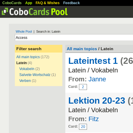
CoboCards
App
FAQ & Wishes
Feedback
Whole Pool
| Search in: Latein
Filter search
All main topics
/ Latein
All main topics
(172)
Lateintest 1
(26
Latein
(4)
Latein / Vokabeln
Vokabeln
(2)
Salvete-Wortschatz
(1)
From:
Janne
Verben
(1)
Card:
2
Lektion 20-23
(
Latein / Vokabeln
From:
Fitz
Card:
20