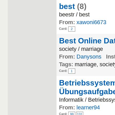
best
(8)
beestr / best
From:
xawoni6673
Card:
2
Best Online Dat
society / marriage
From:
Danysons
Ins
Tags:
marriage, societ
Card:
1
Betriebssyste
Übungsaufgab
Informatik / Betriebss
From:
learner94
Card:
99
131