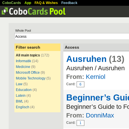
CoboCards
App
FAQ & Wishes
Feedback
Whole Pool
Filter search
Access
All main topics
(172)
Ausruhen
(13)
Informatik
(14)
Ausruhen / Ausruhen
Medicine
(9)
Microsoft Office
(9)
From:
Kerniol
Mobile Technology
(5)
Law
(5)
Card:
6
Education
(4)
Beginner’s Gui
Latein
(4)
BWL
(4)
Beginner’s Guide to F
Englisch
(4)
From:
DonniMax
Card:
1