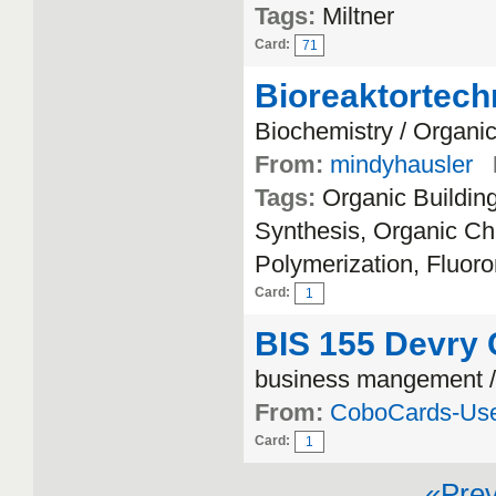
Tags:
Miltner
Card:
71
Bioreaktortech
Biochemistry / Organic
From:
mindyhausler
Tags:
Organic Buildin
Synthesis, Organic Che
Polymerization, Fluo
Card:
1
BIS 155 Devry C
business mangement 
From:
CoboCards-Us
Card:
1
«Pre