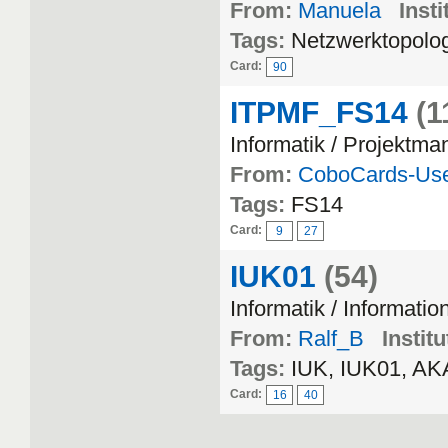
From:
Manuela
Insti
Tags:
Netzwerktopolog
Card:
90
ITPMF_FS14
(1
Informatik / Projektm
From:
CoboCards-Us
Tags:
FS14
Card:
9
27
IUK01
(54)
Informatik / Informat
From:
Ralf_B
Institu
Tags:
IUK, IUK01, A
Card:
16
40