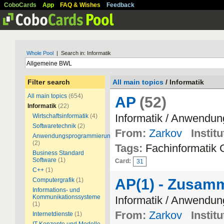
CoboCards
App
FAQ & Wishes
Feedback
Whole Pool
| Search in: Informatik
Filter search
All main topics
/ Informatik
All main topics
(654)
AP
(52)
Informatik
(22)
Informatik / Anwendu
Wirtschaftsinformatik
(4)
Softwaretechnik
(2)
From:
Zarkov
Institu
Anwendungsprogrammierung
(2)
Tags:
Fachinformatik
Business Standard
Software
(1)
Card:
31
C++
(1)
AP(1) - Zusam
Computergrafik
(1)
Informations- und
Kommunikationssysteme
Informatik / Anwendu
(1)
From:
Zarkov
Institu
Internetdienste
(1)