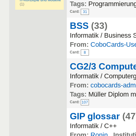
IT-Konzepte und Modelle
Tags:
Programmierung
(1)
Card:
31
BSS
(33)
Informatik / Business
From:
CoboCards-Us
Card:
8
CG2/3 Compute
Informatik / Computerg
From:
cobocards-adm
Tags:
Müller Diplom m
Card:
107
GIP glossar
(47
Informatik / C++
From:
Ronin
Institut