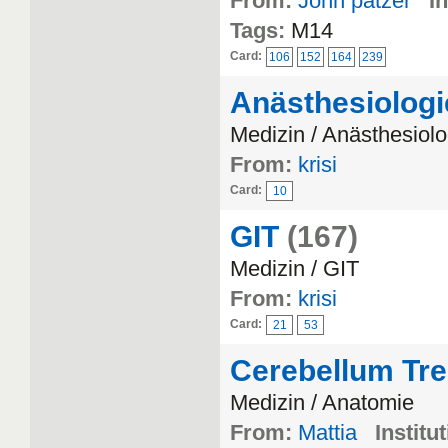
From:
John patzer
In
Tags:
M14
Card:
106
152
164
239
Anästhesiologi
Medizin / Anästhesiolo
From:
krisi
Card:
10
GIT
(167)
Medizin / GIT
From:
krisi
Card:
21
53
Cerebellum Tre
Medizin / Anatomie
From:
Mattia
Institu