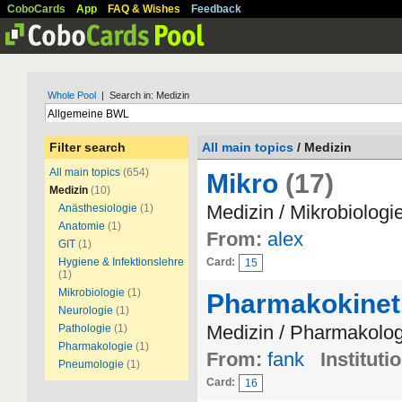
CoboCards
App
FAQ & Wishes
Feedback
Whole Pool
| Search in: Medizin
Filter search
All main topics
/ Medizin
All main topics
(654)
Mikro
(17)
Medizin
(10)
Medizin / Mikrobiologi
Anästhesiologie
(1)
Anatomie
(1)
From:
alex
GIT
(1)
Hygiene & Infektionslehre
Card:
15
(1)
Mikrobiologie
(1)
Pharmakokineti
Neurologie
(1)
Medizin / Pharmakolog
Pathologie
(1)
Pharmakologie
(1)
From:
fank
Instituti
Pneumologie
(1)
Card:
16