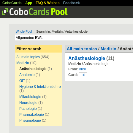
CoboCards
App
FAQ & Wishes
Feedback
Whole Pool
| Search in: Medizin / Anästhesiologie
Filter search
All main topics
/
Medizin
/ Anäst
All main topics
(654)
Anästhesiologie
(11)
Medizin
(10)
Medizin / Anästhesiologie
Anästhesiologie
(1)
From:
krisi
Anatomie
(1)
Card:
10
GIT
(1)
Hygiene & Infektionslehre
(1)
Mikrobiologie
(1)
Neurologie
(1)
Pathologie
(1)
Pharmakologie
(1)
Pneumologie
(1)