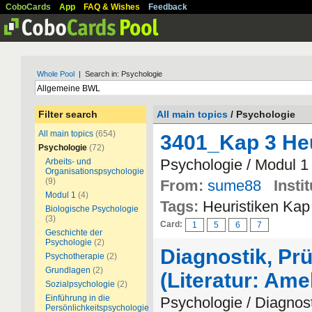
CoboCards
App
FAQ & Wishes
Feedback
Whole Pool
| Search in: Psychologie
Filter search
All main topics
/ Psychologie
All main topics
(654)
3401_Kap 3 Heu
Psychologie
(72)
Psychologie / Modul 1
Arbeits- und
Organisationspsychologie
(9)
From:
sume88
Instit
Modul 1
(4)
Tags:
Heuristiken Kap
Biologische Psychologie
(3)
Card:
1
5
6
7
Geschichte der
Psychologie
(2)
Diagnostik, Prü
Psychotherapie
(2)
Grundlagen
(2)
(Literatur: Am
Sozialpsychologie
(2)
Einführung in die
Psychologie / Diagnos
Persönlichkeitspsychologie