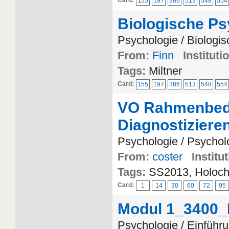
Card:
155
197
386
513
548
554
Biologische P
Psychologie / Biologi
From:
Finn
Instituti
Tags:
Miltner
Card:
155
197
386
513
548
554
VO Rahmenbed
Diagnostiziere
Psychologie / Psychol
From:
coster
Institu
Tags:
SS2013, Holoche
Card:
1
14
30
60
72
95
Modul 1_3400_
Psychologie / Einführu