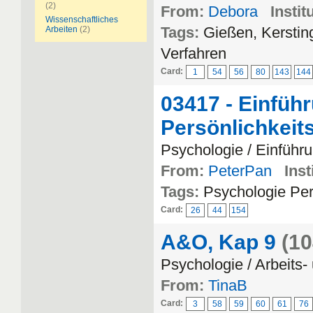
(2)
From:
Debora
Instit
Wissenschaftliches
Tags:
Gießen, Kerstin
Arbeiten
(2)
Verfahren
Card:
1
54
56
80
143
144
03417 - Einführ
Persönlichkeit
Psychologie / Einführu
From:
PeterPan
Inst
Tags:
Psychologie Per
Card:
26
44
154
A&O, Kap 9
(10
Psychologie / Arbeits
From:
TinaB
Card:
3
58
59
60
61
76