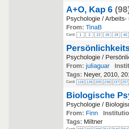
A+O, Kap 6
(98
Psychologie / Arbeits
From:
TinaB
Card:
1
3
23
26
29
40
Persönlichkeit
Psychologie / Persönl
From:
juliaguar
Insti
Tags:
Neyer, 2010, 20
Card:
118
126
205
236
237
257
Biologische P
Psychologie / Biologi
From:
Finn
Instituti
Tags:
Miltner