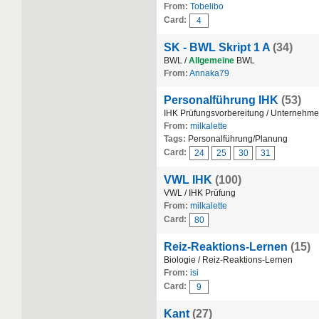
From:
Tobelibo
Card:
4
SK - BWL Skript 1 A
(34)
BWL /
Allgemeine
BWL
From:
Annaka79
Personalführung IHK
(53)
IHK Prüfungsvorbereitung / Unternehm
From:
milkalette
Tags:
Personalführung/Planung
Card:
24
25
30
31
VWL IHK
(100)
VWL / IHK Prüfung
From:
milkalette
Card:
80
Reiz-Reaktions-Lernen
(15)
Biologie / Reiz-Reaktions-Lernen
From:
isi
Card:
9
Kant
(27)