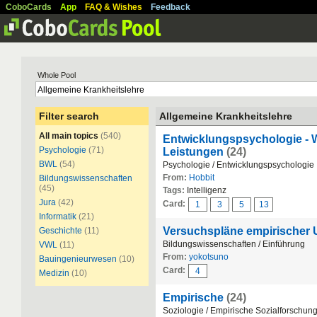
CoboCards
App
FAQ & Wishes
Feedback
Whole Pool
Filter search
Allgemeine Krankheitslehre
All main topics
(540)
Entwicklungspsychologie - WS
Psychologie
(71)
Leistungen
(24)
BWL
(54)
Psychologie / Entwicklungspsychologie
From:
Hobbit
Bildungswissenschaften
(45)
Tags:
Intelligenz
Jura
(42)
Card:
1
3
5
13
Informatik
(21)
Versuchspläne empirischer
Geschichte
(11)
Bildungswissenschaften / Einführung
VWL
(11)
From:
yokotsuno
Bauingenieurwesen
(10)
Card:
4
Medizin
(10)
Empirische
(24)
Soziologie / Empirische Sozialforschun