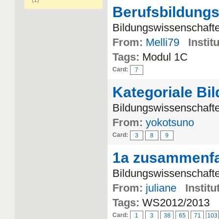
(1)
Berufsbildungs
Bildungswissenschaften
From:
Melli79
Instit
Tags:
Modul 1C
Card:
7
Kategoriale Bi
Bildungswissenschafte
From:
yokotsuno
Card:
3
8
9
1a zusammenf
Bildungswissenschaften
From:
juliane
Institu
Tags:
WS2012/2013
Card:
1
3
38
65
71
103