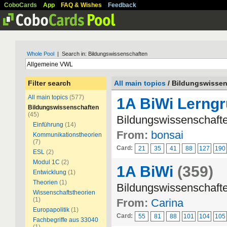
CoboCards
App
FAQ & Wishes
Feedback
Whole Pool
| Search in: Bildungswissenschaften
Filter search
All main topics
/ Bildungswisse
All main topics
(577)
1A BiWi Lerng
Bildungswissenschaften
(45)
Bildungswissenschafte
Einführung
(14)
From:
bonsai
Kommunikationstheorien
(7)
Card:
21
35
41
88
127
190
ESL
(2)
Modul 1C
(2)
1A BiWi
(359)
Entwicklung
(1)
Theorien
(1)
Bildungswissenschafte
Wissenschaftstheorien
(1)
From:
Carina
Europapolitik
(1)
Card:
55
81
88
101
104
105
Fachbegriffe aus 33040