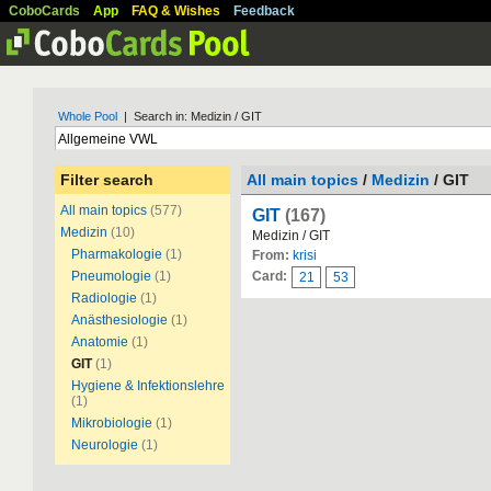
CoboCards
App
FAQ & Wishes
Feedback
Whole Pool
| Search in: Medizin / GIT
Filter search
All main topics
/
Medizin
/ GIT
All main topics
(577)
GIT
(167)
Medizin
(10)
Medizin / GIT
Pharmakologie
(1)
From:
krisi
Pneumologie
(1)
Card:
21
53
Radiologie
(1)
Anästhesiologie
(1)
Anatomie
(1)
GIT
(1)
Hygiene & Infektionslehre
(1)
Mikrobiologie
(1)
Neurologie
(1)