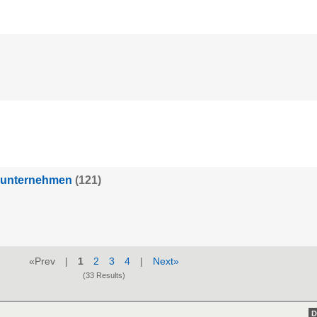
ieunternehmen
(121)
«Prev |
1
2
3
4
|
Next»
(33 Results)
D