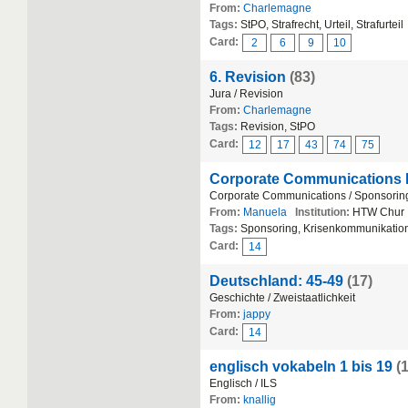
From:
Charlemagne
Tags:
StPO, Strafrecht, Urteil, Strafurteil
Card:
2
6
9
10
6. Revision
(83)
Jura / Revision
From:
Charlemagne
Tags:
Revision, StPO
Card:
12
17
43
74
75
Corporate Communications
Corporate Communications / Sponsorin
From:
Manuela
Institution:
HTW Chur
Tags:
Sponsoring, Krisenkommunikatio
Card:
14
Deutschland: 45-49
(17)
Geschichte / Zweistaatlichkeit
From:
jappy
Card:
14
englisch vokabeln 1 bis 19
(
Englisch / ILS
From:
knallig