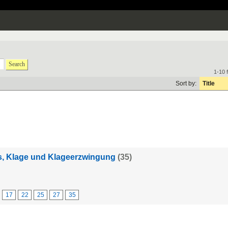
Search
1-10 
Sort by:
Title
ns, Klage und Klageerzwingung
(35)
17
22
25
27
35