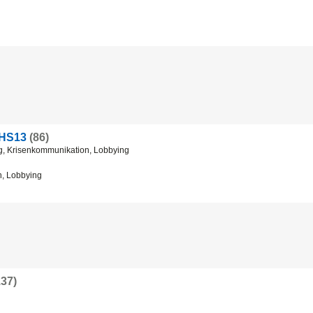
 HS13
(86)
g, Krisenkommunikation, Lobbying
n, Lobbying
137)