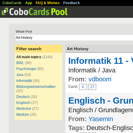
CoboCards
App
FAQ & Wishes
Feedback
Whole Pool
Filter search
Art History
All main topics
(1144)
Informatik 11 -
BWL
(90)
Informatik / Java
Psychologie
(90)
Jura
(53)
From:
vdboom
Informatik
(36)
Bildungswissenschaften
Card:
6
27
(32)
Deutsch
(30)
Englisch - Gru
Englisch
(27)
Englisch / Grundlagen
Medicine
(27)
Medizin
(26)
From:
Yasemin
Tags:
Deutsch-Englisc