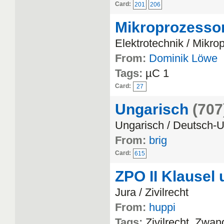
Card:
201
206
Mikroprozesso
Elektrotechnik / Mikro
From:
Dominik Löwe
Tags:
µC 1
Card:
27
Ungarisch
(707
Ungarisch / Deutsch-U
From:
brig
Card:
615
ZPO II Klausel
Jura / Zivilrecht
From:
huppi
Tags:
Zivilrecht, Zwan