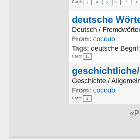
Card:
2
4
5
6
7
8
deutsche Wört
Deutsch / Fremdwörte
From:
cocoub
Tags:
deutsche Begrif
Card:
15
geschichtliche/
Geschichte / Allgeme
From:
cocoub
Card:
2
«P