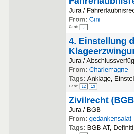
Fahrerlaubnisr
Jura / Fahrerlaubnisre
From:
Cini
Card:
3
4. Einstellung 
Klageerzwingu
Jura / Abschlussverfü
From:
Charlemagne
Tags:
Anklage, Einste
Card:
12
13
Zivilrecht (BG
Jura / BGB
From:
gedankensalat
Tags:
BGB AT, Definit