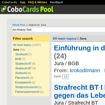
CoboCards
App
FAQ & Wishes
Feedback
Whole Pool
| Search in: Jura
Filter search
All main topics
/ Jura
All main topics
(1337)
Einführung in 
Jura
(54)
(24)
Strafrecht
(7)
BGB
(7)
Jura / BGB
Strafrecht AT
(4)
Strafrecht BT
(4)
From:
krokodilmann
Zivilrecht
(4)
Card:
13
Pfandrecht
(2)
Europarecht
(1)
Strafrecht BT I
Strafprozessrecht
(1)
Fahrerlaubnisrecht
(1)
gegen das Lebe
Jura / Strafrecht BT