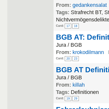
From:
gedankensalat
Tags:
Strafrecht BT, S
Nichtvermögensdelikt
Card:
17
18
BGB AT: Defini
Jura / BGB
From:
krokodilmann
Card:
20
23
BGB AT Definit
Jura / BGB
From:
killah
Tags:
Definitionen
Card:
19
29