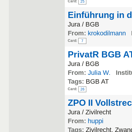
Card:
25
Einführung in 
Jura / BGB
From:
krokodilmann
Card:
7
PrivatR BGB A
Jura / BGB
From:
Julia W.
Instit
Tags:
BGB AT
Card:
26
ZPO II Vollstr
Jura / Zivilrecht
From:
huppi
Tags:
Zivilrecht, Zwa