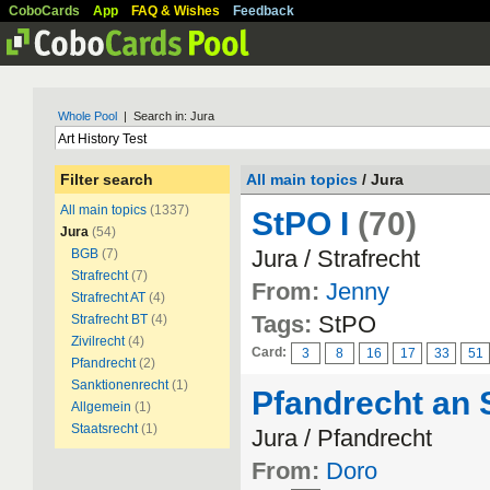
CoboCards
App
FAQ & Wishes
Feedback
Whole Pool
| Search in: Jura
Filter search
All main topics
/ Jura
All main topics
(1337)
StPO I
(70)
Jura
(54)
Jura / Strafrecht
BGB
(7)
Strafrecht
(7)
From:
Jenny
Strafrecht AT
(4)
Tags:
StPO
Strafrecht BT
(4)
Zivilrecht
(4)
Card:
3
8
16
17
33
51
Pfandrecht
(2)
Sanktionenrecht
(1)
Pfandrecht an
Allgemein
(1)
Staatsrecht
(1)
Jura / Pfandrecht
From:
Doro