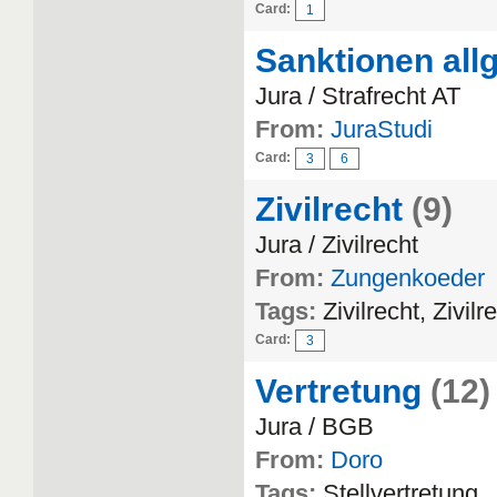
Card:
1
Sanktionen allg
Jura / Strafrecht AT
From:
JuraStudi
Card:
3
6
Zivilrecht
(9)
Jura / Zivilrecht
From:
Zungenkoeder
Tags:
Zivilrecht, Zivilr
Card:
3
Vertretung
(12)
Jura / BGB
From:
Doro
Tags:
Stellvertretung