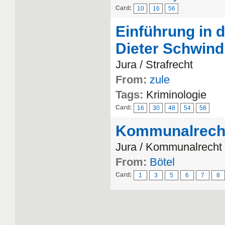
Card:
10
16
56
Einführung in 
Dieter Schwind
Jura / Strafrecht
From:
zule
Tags:
Kriminologie
Card:
16
30
48
54
58
Kommunalrech
Jura / Kommunalrecht
From:
Bötel
Card:
1
3
5
6
7
8