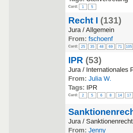
Card:
1
5
Recht I
(131)
Jura / Allgemein
From:
fschoenf
Card:
25
35
48
69
71
105
IPR
(53)
Jura / Internationales 
From:
Julia W.
Tags:
IPR
Card:
2
5
6
8
14
17
Sanktionenrec
Jura / Sanktionenrecht
From:
Jenny