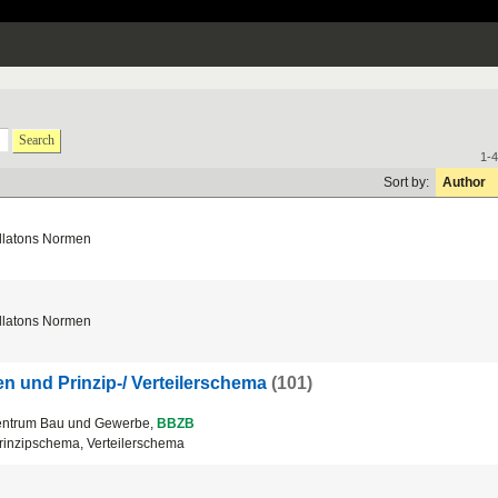
Search
1-4
Sort by:
Author
allatons Normen
allatons Normen
n und Prinzip-/ Verteilerschema
(101)
entrum Bau und Gewerbe,
BBZB
Prinzipschema, Verteilerschema