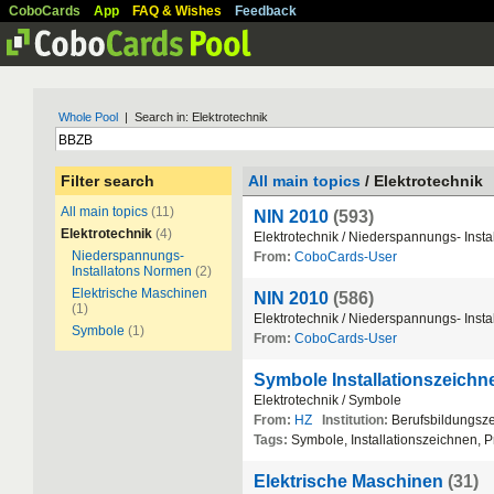
CoboCards
App
FAQ & Wishes
Feedback
Whole Pool
| Search in: Elektrotechnik
Filter search
All main topics
/ Elektrotechnik
All main topics
(11)
NIN 2010
(593)
Elektrotechnik
(4)
Elektrotechnik / Niederspannungs- Inst
Niederspannungs-
From:
CoboCards-User
Installatons Normen
(2)
Elektrische Maschinen
NIN 2010
(586)
(1)
Elektrotechnik / Niederspannungs- Inst
Symbole
(1)
From:
CoboCards-User
Symbole Installationszeichne
Elektrotechnik / Symbole
From:
HZ
Institution:
Berufsbildungsz
Tags:
Symbole, Installationszeichnen, 
Elektrische Maschinen
(31)