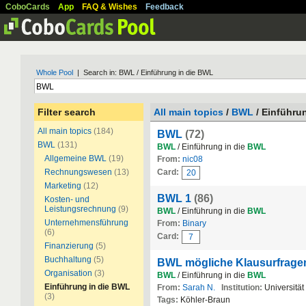
CoboCards
App
FAQ & Wishes
Feedback
Whole Pool
| Search in: BWL / Einführung in die BWL
Filter search
All main topics
/
BWL
/ Einführu
All main topics
(184)
BWL
(72)
BWL
(131)
BWL
/ Einführung in die
BWL
Allgemeine BWL
(19)
From:
nic08
Rechnungswesen
(13)
Card:
20
Marketing
(12)
BWL 1
(86)
Kosten- und
Leistungsrechnung
(9)
BWL
/ Einführung in die
BWL
Unternehmensführung
From:
Binary
(6)
Card:
7
Finanzierung
(5)
Buchhaltung
(5)
BWL mögliche Klausurfrage
Organisation
(3)
BWL
/ Einführung in die
BWL
Einführung in die BWL
From:
Sarah N.
Institution:
Universitä
(3)
Tags:
Köhler-Braun