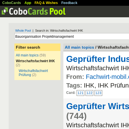
CoboCards
App
FAQ & Wishes
Feedback
Whole Pool
| Search in: Wirtschaftsfachwirt IHK
Filter search
All main topics
/ Wirtschaftsfach
All main topics
(59)
Geprüfter Indus
Wirtschaftsfachwirt IHK
(2)
Wirtschaftsfachwirt IH
Wirtschaftsfachwirt
Prüfung
(2)
From:
Fachwirt-mobil
Tags:
IHK, IHK Prüfun
Card:
121
122
123
Geprüfter Wirts
(744)
Wirtschaftsfachwirt IH