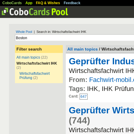
CoboCards
App
FAQ & Wishes
Feedback
Whole Pool
| Search in: Wirtschaftsfachwirt IHK
Filter search
All main topics
/ Wirtschaftsfach
All main topics
(22)
Geprüfter Indus
Wirtschaftsfachwirt IHK
(2)
Wirtschaftsfachwirt IH
Wirtschaftsfachwirt
Prüfung
(2)
From:
Fachwirt-mobil
Tags:
IHK, IHK Prüfun
Card:
647
Geprüfter Wirts
(744)
Wirtschaftsfachwirt IH