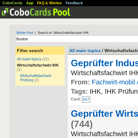
CoboCards
App
FAQ & Wishes
Feedback
Whole Pool
| Search in: Wirtschaftsfachwirt IHK
Filter search
All main topics
/ Wirtschaftsfach
All main topics
(22)
Geprüfter Indus
Wirtschaftsfachwirt IHK
(2)
Wirtschaftsfachwirt IH
Wirtschaftsfachwirt
Prüfung
(2)
From:
Fachwirt-mobil
Tags:
IHK, IHK Prüfun
Card:
647
Geprüfter Wirts
(744)
Wirtschaftsfachwirt IH