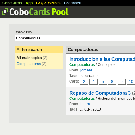
CoboCards
App
FAQ & Wishes
Feedback
Whole Pool
Filter search
Computadoras
All main topics
(2)
Introduccion a las Computa
Computadoras
(2)
Computadoras
/ Conceptos
From:
jorgeal
Tags:
pc, espanol
Card:
2
4
5
8
9
10
Repaso de Computadora 3
(
Computadoras
/ Historia del Internet y 
From:
Laura
Tags:
L.I.C.R, 2010