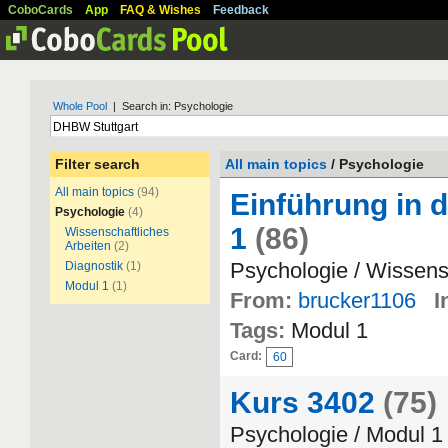
CoboCards
App
FAQ & Wishes
Feedback
Whole Pool
| Search in: Psychologie
Filter search
All main topics
/ Psychologie
All main topics
(94)
Einführung in 
Psychologie
(4)
1
(86)
Wissenschaftliches
Arbeiten
(2)
Psychologie / Wissens
Diagnostik
(1)
Modul 1
(1)
From:
brucker1106
I
Tags:
Modul 1
Card:
60
Kurs 3402
(75)
Psychologie / Modul 1