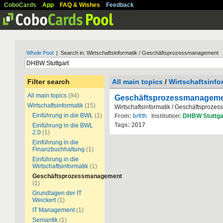
CoboCards
App
FAQ & Wishes
Feedback
Whole Pool
| Search in: Wirtschaftsinformatik / Geschäftsprozessmanagement
Filter search
All main topics
/
Wirtschaftsinfo
All main topics
(94)
Geschäftsprozessmanagem
Wirtschaftsinformatik
(15)
Wirtschaftsinformatik / Geschäftsproz
Einführung in die BWL
(1)
From:
brfrth
Institution:
DHBW
Stuttga
Tags:
2017
Einführung in die BWL
2.0
(1)
Einführung in die
Finanzbuchhaltung
(1)
Einführung in die
Wirtschaftsinformatik
(1)
Geschäftsprozessmanagement
(1)
Grundlagen der IT
Weickert
(1)
IT Management
(1)
Semantik
(1)