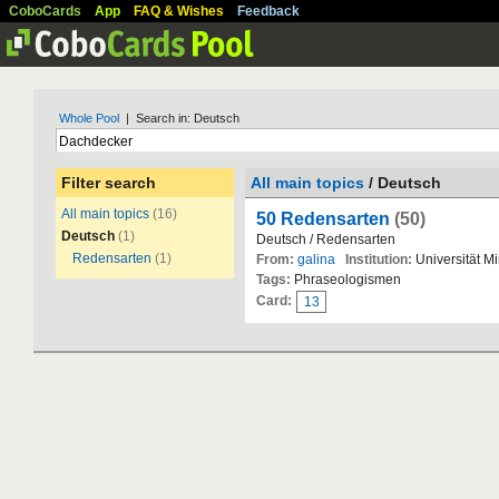
CoboCards
App
FAQ & Wishes
Feedback
Whole Pool
| Search in: Deutsch
Filter search
All main topics
/ Deutsch
All main topics
(16)
50 Redensarten
(50)
Deutsch
(1)
Deutsch / Redensarten
Redensarten
(1)
From:
galina
Institution:
Universität M
Tags:
Phraseologismen
Card:
13