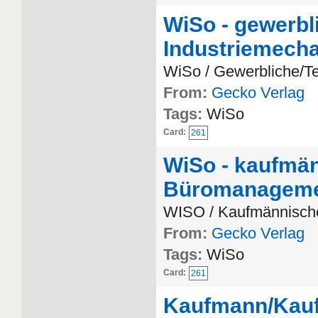
WiSo - gewerbl
Industriemecha
WiSo / Gewerbliche/T
From:
Gecko Verlag
Tags:
WiSo
Card:
261
WiSo - kaufmän
Büromanagemen
WISO / Kaufmännisch
From:
Gecko Verlag
Tags:
WiSo
Card:
261
Kaufmann/Kauff