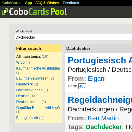
CoboCards
App
FAQ & Wishes
Feedback
Whole Pool
Filter search
Dachdecker
All main topics
(16)
Portugiesisch 
WiSo
(4)
Portugiesisch / Deutsc
Kaufmännische Ausbildung
(3)
From:
Elgani
Bauingenieurwesen
(2)
Handwerk
(2)
Card:
406
Dachdeckungen
(1)
Deutsch
(1)
Regeldachnei
Deutsch lernen
(1)
Dachdeckungen / Reg
Geprüfter Betriebswirt HwO
(1)
From:
Ken Martin
Portugiesisch
(1)
Tags:
Dachdecker
, H