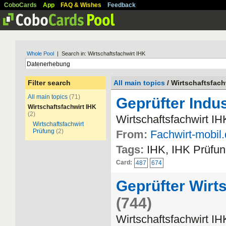
CoboCards
App
FAQ & Wishes
Feedback
Whole Pool
| Search in: Wirtschaftsfachwirt IHK
Filter search
All main topics
/ Wirtschaftsfach
All main topics
(71)
Geprüfter Indus
Wirtschaftsfachwirt IHK
(2)
Wirtschaftsfachwirt IH
Wirtschaftsfachwirt
Prüfung
(2)
From:
Fachwirt-mobil
Tags:
IHK, IHK Prüfun
Card:
487
674
Geprüfter Wirts
(744)
Wirtschaftsfachwirt IH