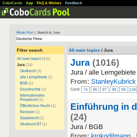
CoboCards
App
FAQ & Wishes
Feedback
Whole Pool
| Search in: Jura
Filter search
All main topics
/ Jura
All main topics
(411)
Jura
(1016)
Jura
(14)
Jura / alle Lerngebiete
Strafrecht
(3)
alle Lerngebiete
(1)
From:
StanleyKubrick
BGB
(1)
Grundrechte
(1)
Card:
74
96
97
98
99
140
Internationales
Privatrecht
(1)
Einführung in 
Öffentliches Recht
(1)
Revision
(1)
(24)
Staatsrecht
(1)
Strafrecht BT
(1)
Jura / BGB
From:
krokodilmann