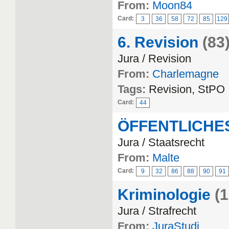
From:
Moon84
Card:
3
36
58
72
85
129
6. Revision
(83
Jura / Revision
From:
Charlemagne
Tags:
Revision, StPO
Card:
44
ÖFFENTLICHE
Jura / Staatsrecht
From:
Malte
Card:
9
32
86
88
90
91
Kriminologie
(
Jura / Strafrecht
From:
JuraStudi