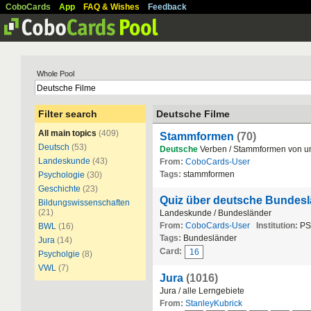
CoboCards
App
FAQ & Wishes
Feedback
Whole Pool
Filter search
Deutsche Filme
All main topics
(409)
Stammformen
(70)
Deutsch
(53)
Deutsche
Verben / Stammformen von u
Landeskunde
(43)
From:
CoboCards-User
Tags:
stammformen
Psychologie
(30)
Geschichte
(23)
Quiz über deutsche Bundes
Bildungswissenschaften
(21)
Landeskunde / Bundesländer
From:
CoboCards-User
Institution:
PS
BWL
(16)
Tags:
Bundesländer
Jura
(14)
Card:
16
Psycholgie
(8)
VWL
(7)
Jura
(1016)
Jura / alle Lerngebiete
From:
StanleyKubrick