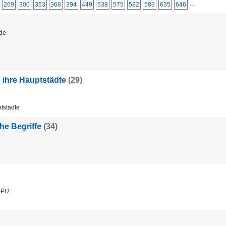
...
269
300
353
368
394
449
538
575
582
583
635
646
de
ihre Hauptstädte
(29)
tstädte
he Begriffe
(34)
PU