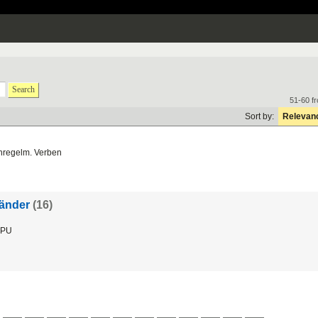
Search
51-60 f
Sort by:
Relevan
nregelm. Verben
länder
(16)
PU