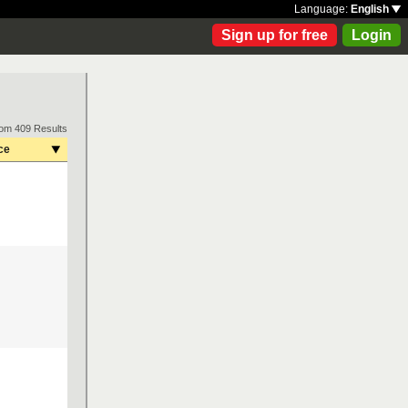
Language:
English
Sign up for free
Login
rom 409 Results
ce