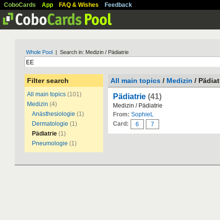
CoboCards
App
FAQ & Wishes
Feedback
Whole Pool
| Search in: Medizin / Pädiatrie
Filter search
All main topics
/
Medizin
/ Pädiat
All main topics
(101)
Pädiatrie
(41)
Medizin
(4)
Medizin / Pädiatrie
Anästhesiologie
(1)
From:
SophieL
Dermatologie
(1)
Card:
6
7
Pädiatrie
(1)
Pneumologie
(1)