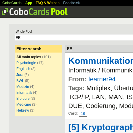
CoboCards
App
FAQ & Wishes
Feedback
Whole Pool
Filter search
EE
All main topics
(101)
Kommunikatio
Psychologie
(17)
Informatik / Kommunik
Englisch
(8)
Jura
(6)
From:
learner94
BWL
(5)
Tags:
Mutiplex, Übert
Medizin
(4)
Informatik
(4)
TCP/IP, LAN, MAN, ISO
Biologie
(3)
DÜE, Codierung, Modu
Medicine
(3)
Hebrew
(3)
Card:
19
[5] Kryptograp