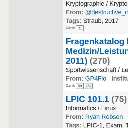
Kryptographie / Krypt
From:
@destructive_i
Tags:
Straub, 2017
Card:
21
Fragenkatalog 
Medizin/Leistu
2011)
(270)
Sportwissenschaft / L
From:
GP4Flo
Instit
Card:
59
252
LPIC 101.1
(75)
Informatics / Linux
From:
Ryan Robson
Tags:
LPIC-1, Exam, T