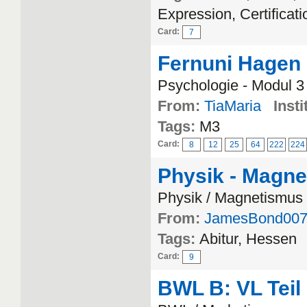
Expression, Certificati
Card:
7
Fernuni Hagen
Psychologie - Modul 3
From:
TiaMaria
Insti
Tags:
M3
Card:
8
12
25
64
222
224
Physik - Magn
Physik / Magnetismus
From:
JamesBond00
Tags:
Abitur, Hessen
Card:
9
BWL B: VL Teil