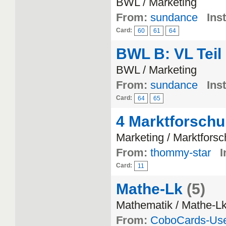
BWL / Marketing
From:
sundance
Inst
Card:
60
61
64
BWL B: VL Teil
BWL / Marketing
From:
sundance
Inst
Card:
64
65
4 Marktforsch
Marketing / Marktfors
From:
thommy-star
I
Card:
11
Mathe-Lk
(5)
Mathematik / Mathe-L
From:
CoboCards-Us