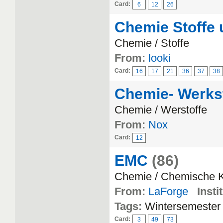
Card:
6
12
26
Chemie Stoffe 
Chemie / Stoffe
From:
looki
Card:
16
17
21
36
37
38
Chemie- Werks
Chemie / Werstoffe
From:
Nox
Card:
12
EMC
(86)
Chemie / Chemische K
From:
LaForge
Insti
Tags:
Wintersemester
Card:
3
49
73