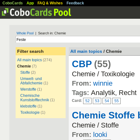
CoboCards
App
FAQ & Wishes
Feedback
Whole Pool
| Search in: Chemie
Filter search
All main topics
/ Chemie
All main topics
(274)
CBP
(55)
Chemie
(7)
Chemie / Toxikologie
Stoffe
(2)
Umwelt- und
From:
winnie
Abfallchemie
(1)
Werstoffe
(1)
Tags:
Analytik, Recht
Chemische
Kunststofftechnik
(1)
Card:
52
53
54
55
klebstoffe
(1)
Chemie Stoffe
Toxikologie
(1)
Chemie / Stoffe
From:
looki