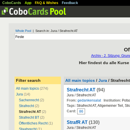
CoboCards
App
FAQ & Wishes
Feedback
Whole Pool
| Search in: Jura / Strafrecht AT
Of
Archiv - 2. Sitzung: Grun
Hier findest du alle Kurs
Filter search
All main topics
/
Jura
/ Strafrech
All main topics
(274)
Strafrecht AT
(94)
Jura
(14)
Jura / Strafrecht AT
Sachenrecht
(2)
From:
gedankensalat
Institution:
Pots
Tags:
Strafrecht AT, Allgemeiner Teil, Str
Strafrecht
(2)
Card:
86
Strafrecht AT
(2)
Strafrecht BT
(2)
StrafR AT
(130)
Öffentliches Recht
(1)
Jura / Strafrecht AT
Staatsrecht
(1)