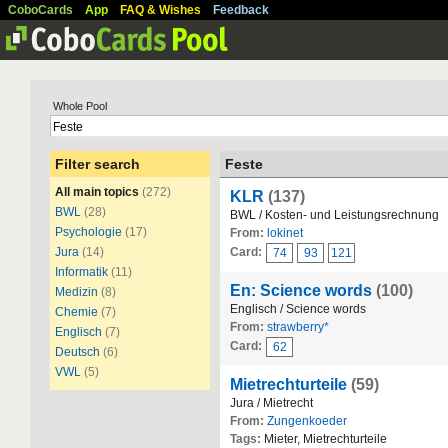
CoboCards
App
FAQ & Wishes
Feedback
Whole Pool
Filter search
Feste
All main topics
(272)
KLR
(137)
BWL
(28)
BWL / Kosten- und Leistungsrechnung
Psychologie
(17)
From:
lokinet
Jura
(14)
Card:
74
93
121
Informatik
(11)
En: Science words
(100)
Medizin
(8)
Englisch / Science words
Chemie
(7)
From:
strawberry*
Englisch
(7)
Card:
62
Deutsch
(6)
VWL
(5)
Mietrechturteile
(59)
Jura / Mietrecht
From:
Zungenkoeder
Tags:
Mieter, Mietrechturteile