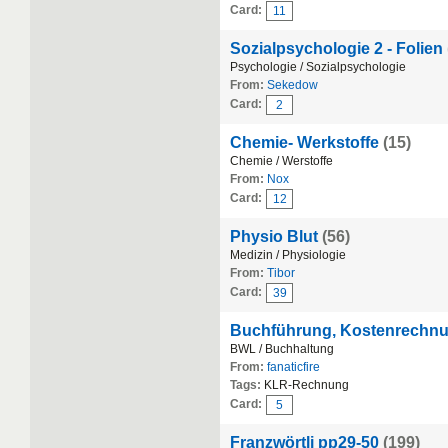
Card:
11
Sozialpsychologie 2 - Folien
Psychologie / Sozialpsychologie
From:
Sekedow
Card:
2
Chemie- Werkstoffe
(15)
Chemie / Werstoffe
From:
Nox
Card:
12
Physio Blut
(56)
Medizin / Physiologie
From:
Tibor
Card:
39
Buchführung, Kostenrechnun
BWL / Buchhaltung
From:
fanaticfire
Tags:
KLR-Rechnung
Card:
5
Franzwörtli pp29-50
(199)