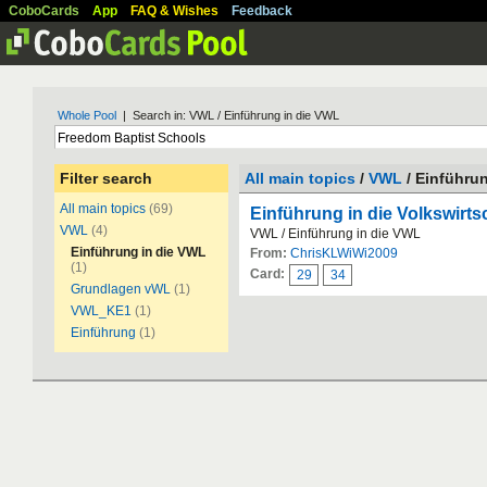
CoboCards
App
FAQ & Wishes
Feedback
Whole Pool
| Search in: VWL / Einführung in die VWL
Filter search
All main topics
/
VWL
/ Einführu
All main topics
(69)
Einführung in die Volkswirts
VWL
(4)
VWL / Einführung in die VWL
Einführung in die VWL
From:
ChrisKLWiWi2009
(1)
Card:
29
34
Grundlagen vWL
(1)
VWL_KE1
(1)
Einführung
(1)