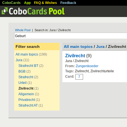
CoboCards
App
FAQ & Wishes
Feedback
Whole Pool
| Search in: Jura / Zivilrecht
Filter search
All main topics
/
Jura
/ Zivilrecht
All main topics
(199)
Zivilrecht
(9)
Jura
(11)
Jura / Zivilrecht
Strafrecht BT
(2)
From:
Zungenkoeder
Tags:
Zivilrecht, Zivilrechturteile
BGB
(2)
Card:
7
Strafrecht
(2)
Urteil
(1)
Zivilrecht
(1)
Allgemein
(1)
Privatrecht
(1)
Strafrecht AT
(1)