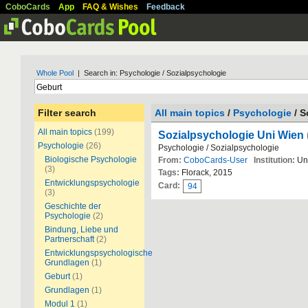
CoboCards
App
FAQ & Wishes
Feedback
Whole Pool
| Search in: Psychologie / Sozialpsychologie
Filter search
All main topics
/
Psychologie
/ S
All main topics
(199)
Sozialpsychologie Uni Wien
Psychologie
(26)
Psychologie / Sozialpsychologie
Biologische Psychologie
From:
CoboCards-User
Institution:
Uni
(3)
Tags:
Florack, 2015
Entwicklungspsychologie
Card:
94
(3)
Geschichte der
Psychologie
(2)
Bindung, Liebe und
Partnerschaft
(2)
Entwicklungspsychologische
Grundlagen
(1)
Geburt
(1)
Grundlagen
(1)
Modul 1
(1)