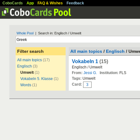
CoboCards
App
FAQ & Wishes
Feedback
Whole Pool
| Search in: Englisch / Umwelt
Filter search
All main topics
/
Englisch
/ Umwe
All main topics
(17)
Vokabeln 1
(15)
Englisch
(3)
Englisch / Umwelt
Umwelt
(1)
From:
Jessi G.
Institution:
FLS
Tags:
Umwelt
Vokabeln 5. Klasse
(1)
Card:
3
Words
(1)