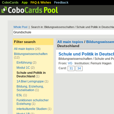
CoboCards
App
FAQ & Wishes
Feedback
Whole Pool
| Search in: Bildungswissenschaften / Schule und Politik in Deutschl
Filter search
All main topics
/
Bildungswissen
Deutschland
All main topics
(26)
Schule und Politik in Deuts
Bildungswissenschaften
(12)
Bildungswissenschaften / Schule und Pol
Einführung
(2)
From:
VG
Institution:
Fernuni Hagen
Modul 1C
(2)
Card:
31
34
Schule und Politik in
Deutschland
(1)
1A Biwi Lerngruppe
(1)
Bildung, Erziehung,
Sozialisation
(1)
ESL
(1)
Funktionen schulischer
Erziehung
(1)
interkulturelle Studien
(1)