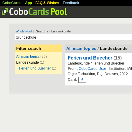
CoboCards
App
FAQ & Wishes
Feedback
Whole Pool
| Search in: Landeskunde
Filter search
All main topics
/ Landeskunde
All main topics
(26)
Ferien und Buecher
(15)
Landeskunde
(1)
Landeskunde / Ferien und Buecher
Ferien und Buecher
(1)
From:
CoboCards-User
Institution:
Mit
Tags:
Tschurkina, Digi-Deutsch, 2012
Card:
6